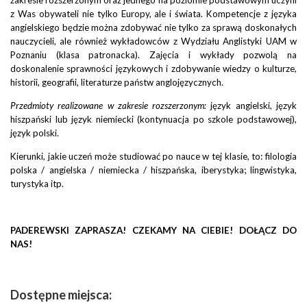
zakresie rozszerzonym oraz jednego na poziomie podstawowym uczyni
z Was obywateli nie tylko Europy, ale i świata. Kompetencje z języka
angielskiego będzie można zdobywać nie tylko za sprawą doskonałych
nauczycieli, ale również wykładowców z Wydziału Anglistyki UAM w
Poznaniu (klasa patronacka). Zajęcia i wykłady pozwolą na
doskonalenie sprawności językowych i zdobywanie wiedzy o kulturze,
historii, geografii, literaturze państw anglojęzycznych.
Przedmioty realizowane w zakresie rozszerzonym:
język angielski, język
hiszpański lub język niemiecki (kontynuacja po szkole podstawowej),
język polski.
Kierunki, jakie uczeń może studiować po nauce w tej klasie, to: filologia
polska / angielska / niemiecka / hiszpańska, iberystyka; lingwistyka,
turystyka itp.
PADEREWSKI ZAPRASZA! CZEKAMY NA CIEBIE! DOŁĄCZ DO
NAS!
Dostępne miejsca: