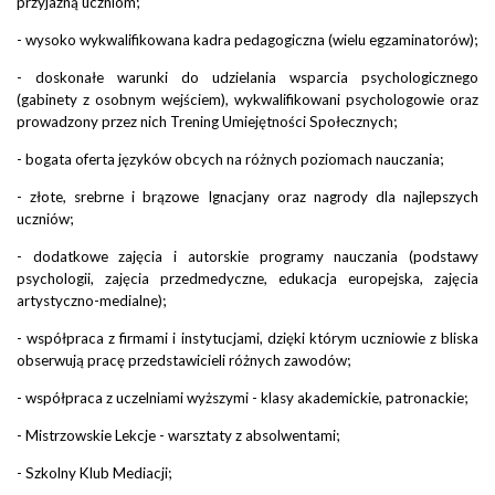
przyjazną uczniom;
- wysoko wykwalifikowana kadra pedagogiczna (wielu egzaminatorów);
- doskonałe warunki do udzielania wsparcia psychologicznego
(gabinety z osobnym wejściem), wykwalifikowani psychologowie oraz
prowadzony przez nich Trening Umiejętności Społecznych;
- bogata oferta języków obcych na różnych poziomach nauczania;
- złote, srebrne i brązowe Ignacjany oraz nagrody dla najlepszych
uczniów;
- dodatkowe zajęcia i autorskie programy nauczania (podstawy
psychologii, zajęcia przedmedyczne, edukacja europejska, zajęcia
artystyczno-medialne);
- współpraca z firmami i instytucjami, dzięki którym uczniowie z bliska
obserwują pracę przedstawicieli różnych zawodów;
- współpraca z uczelniami wyższymi - klasy akademickie, patronackie;
- Mistrzowskie Lekcje - warsztaty z absolwentami;
- Szkolny Klub Mediacji;