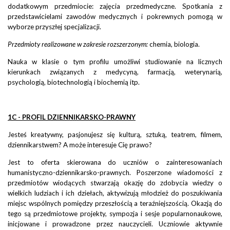
dodatkowym przedmiocie: zajęcia przedmedyczne. Spotkania z
przedstawicielami zawodów medycznych i pokrewnych pomogą w
wyborze przyszłej specjalizacji.
Przedmioty realizowane w zakresie rozszerzonym:
chemia, biologia.
Nauka w klasie o tym profilu umożliwi studiowanie na licznych
kierunkach związanych z medycyną, farmacją, weterynarią,
psychologią, biotechnologią i biochemią itp.
1C - PROFIL DZIENNIKARSKO-PRAWNY
Jesteś kreatywny, pasjonujesz się kulturą, sztuką, teatrem, filmem,
dziennikarstwem? A może interesuje Cię prawo?
Jest to oferta skierowana do uczniów o zainteresowaniach
humanistyczno-dziennikarsko-prawnych. Poszerzone wiadomości z
przedmiotów wiodących stwarzają okazję do zdobycia wiedzy o
wielkich ludziach i ich dziełach, aktywizują młodzież do poszukiwania
miejsc wspólnych pomiędzy przeszłością a teraźniejszością. Okazją do
tego są przedmiotowe projekty, sympozja i sesje popularnonaukowe,
inicjowane i prowadzone przez nauczycieli. Uczniowie aktywnie