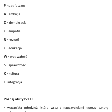
P
- patriotyzm
A
- ambicja
D
- demokracja
E
- empatia
R
- rozwój
E
- edukacja
W
- wytrwałość
S
- sprawczość
K
- kultura
I
- integracja
Poznaj atuty IV LO:
- wspaniała młodzież, która wraz z nauczycielami tworzy szkołę