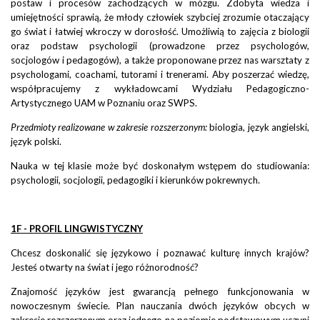
postaw i procesów zachodzących w mózgu. Zdobyta wiedza i
umiejętności sprawią, że młody człowiek szybciej zrozumie otaczający
go świat i łatwiej wkroczy w dorosłość. Umożliwią to zajęcia z biologii
oraz podstaw psychologii (prowadzone przez psychologów,
socjologów i pedagogów), a także proponowane przez nas warsztaty z
psychologami, coachami, tutorami i trenerami. Aby poszerzać wiedzę,
współpracujemy z wykładowcami Wydziału Pedagogiczno-
Artystycznego UAM w Poznaniu oraz SWPS.
Przedmioty realizowane w zakresie rozszerzonym:
biologia, język angielski,
język polski.
Nauka w tej klasie może być doskonałym wstępem do studiowania:
psychologii, socjologii, pedagogiki i kierunków pokrewnych.
1F - PROFIL LINGWISTYCZNY
Chcesz doskonalić się językowo i poznawać kulturę innych krajów?
Jesteś otwarty na świat i jego różnorodność?
Znajomość języków jest gwarancją pełnego funkcjonowania w
nowoczesnym świecie. Plan nauczania dwóch języków obcych w