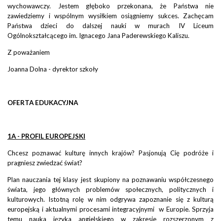
wychowawczy. Jestem głęboko przekonana, że Państwa nie
zawiedziemy i wspólnym wysiłkiem osiągniemy sukces. Zachęcam
Państwa dzieci do dalszej nauki w murach IV Liceum
Ogólnokształcącego im. Ignacego Jana Paderewskiego Kaliszu.
Z poważaniem
Joanna Dolna - dyrektor szkoły
OFERTA EDUKACYJNA
1A - PROFIL EUROPEJSKI
Chcesz poznawać kulturę innych krajów? Pasjonują Cię podróże i
pragniesz zwiedzać świat?
Plan nauczania tej klasy jest skupiony na poznawaniu współczesnego
świata, jego głównych problemów społecznych, politycznych i
kulturowych. Istotną rolę w nim odgrywa zapoznanie się z kulturą
europejską i aktualnymi procesami integracyjnymi w Europie. Sprzyja
temu nauka języka angielskiego w zakresie rozszerzonym z