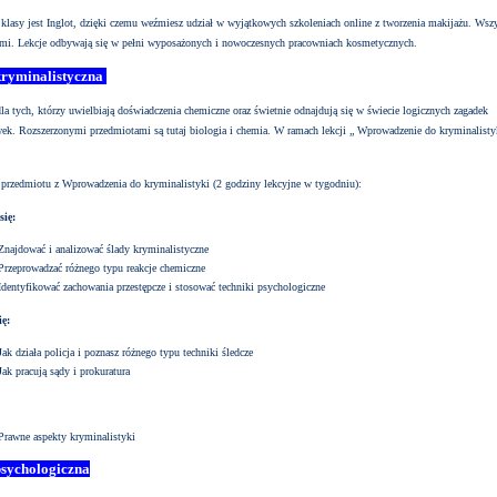
 klasy jest Inglot, dzięki czemu weźmiesz udział w wyjątkowych szkoleniach online z tworzenia makijażu. Wsz
tami. Lekcje odbywają się w pełni wyposażonych i nowoczesnych pracowniach kosmetycznych.
kryminalistyczna
dla tych, którzy uwielbiają doświadczenia chemiczne oraz świetnie odnajdują się w świecie logicznych zagadek
wek. Rozszerzonymi przedmiotami są tutaj biologia i chemia. W ramach lekcji „ Wprowadzenie do kryminalisty
przedmiotu z Wprowadzenia do kryminalistyki (2 godziny lekcyjne w tygodniu):
się:
Znajdować i analizować ślady kryminalistyczne
Przeprowadzać różnego typu reakcje chemiczne
Identyfikować zachowania przestępcze i stosować techniki psychologiczne
ię:
Jak działa policja i poznasz różnego typu techniki śledcze
Jak pracują sądy i prokuratura
Prawne aspekty kryminalistyki
psychologiczna