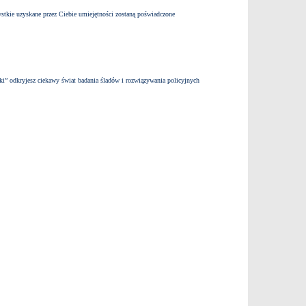
ystkie uzyskane przez Ciebie umiejętności zostaną poświadczone
ki” odkryjesz ciekawy świat badania śladów i rozwiązywania policyjnych