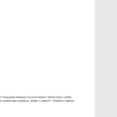
t Twoją pasją? Interesuje Cię świat biznesu? Wybierz klasę o profilu
mach dodatkowego przedmiotu „Biznes w praktyce”. Dodatkowo będziesz