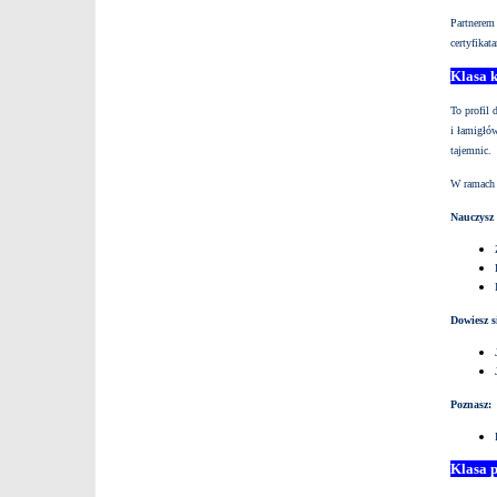
Partnerem
certyfika
Klasa 
To profil 
i łamigłó
tajemnic.
W ramach 
Nauczysz 
Dowiesz s
Poznasz:
Klasa 