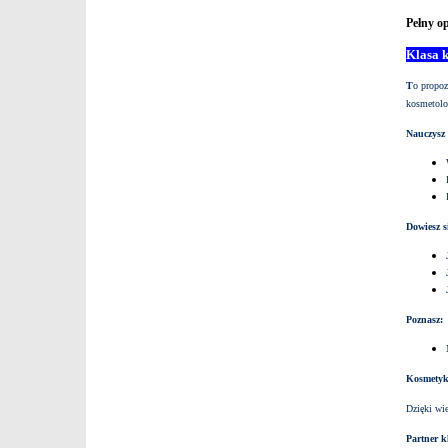
Pełny o
Klasa 
T
o propoz
kosmetolo
Nauczysz 
Dowiesz s
Poznasz:
Kosmetyk
Dzięki wi
Partner k