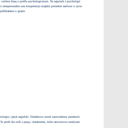
 wybierz klasę o profilu psychologicznym. Na zajęciach z psychologii
ści interpersonalne oraz kompetencje miękkie potrzebne zarówno w życiu
półdziałania w grupie.
 biologia i język angielski. Dodatkowo został wprowadzony przedmiot
.
To profil dla osób z pasją i charakterem, które ratownictwo medyczne