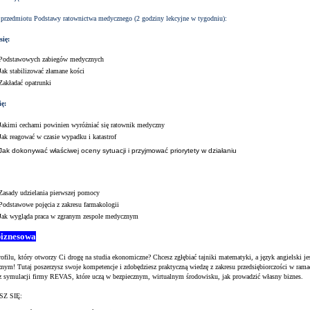
przedmiotu Podstawy ratownictwa medycznego (2 godziny lekcyjne w tygodniu):
się:
Podstawowych zabiegów medycznych
Jak stabilizować złamane kości
Zakładać opatrunki
ię:
Jakimi cechami powinien wyróżniać się ratownik medyczny
Jak reagować w czasie wypadku i katastrof
Jak dokonywać właściwej oceny sytuacji i przyjmować priorytety w działaniu
Zasady udzielania pierwszej pomocy
Podstawowe pojęcia z zakresu farmakologii
Jak wygląda praca w zgranym zespole medycznym
biznesowa
ofilu, który otworzy Ci drogę na studia ekonomiczne? Chcesz zgłębiać tajniki matematyki, a język angielski jes
nym! Tutaj poszerzysz swoje kompetencje i zdobędziesz praktyczną wiedzę z zakresu przedsiębiorczości w ra
 z symulacji firmy REVAS, które uczą w bezpiecznym, wirtualnym środowisku, jak prowadzić własny biznes.
Z SIĘ: