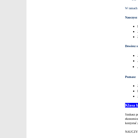
W ramach 
Nauczysz 
Dowiesz s
Poznasz
Klasa 
Szukasz pr
ekonomicz
korzystać
NAUCZYS