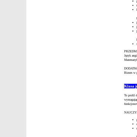
PRZEDM
Język angi
Matematy
DODATK
Biznes w 
Klasa 
To profil 
wymagając
funkcjono
NAUCZYS