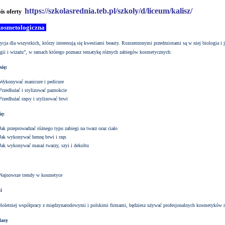
https://szkolasrednia.teb.pl/szkoly/d/liceum/kalisz/
pis oferty
kosmetologiczna
ycja dla wszystkich, którzy interesują się kwestiami beauty. Rozszerzonymi przedmiotami są w niej biologia
gii i wizażu”,
w ramach którego poznasz tematykę różnych zabiegów kosmetycznych:
się:
Wykonywać manicure i pedicure
Przedłużać i stylizować paznokcie
Przedłużać rzęsy i stylizować brwi
ię:
Jak przeprowadzać różnego typu zabiegi na twarz oraz ciało
Jak wykonywać hennę brwi i rzęs
Jak wykonywać masaż twarzy, szyi i dekoltu
Najnowsze trendy w kosmetyce
i
eloletniej współpracy z międzynarodowymi i polskimi firmami, będziesz używać profesjonalnych kosmetyków ma
lasy