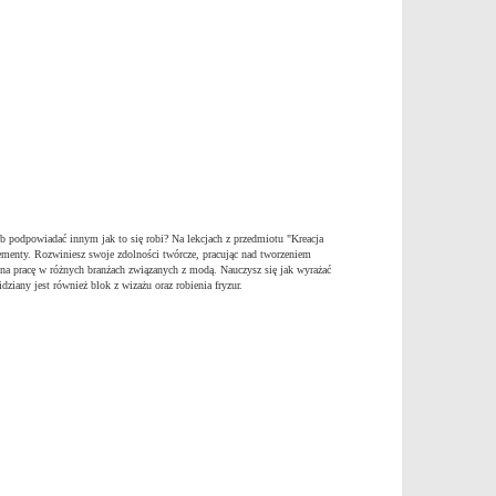
 podpowiadać innym jak to się robi? Na lekcjach z przedmiotu "Kreacja
elementy. Rozwiniesz swoje zdolności twórcze, pracując nad tworzeniem
ę na pracę w różnych branżach związanych z modą. Nauczysz się jak wyrażać
dziany jest również blok z wizażu oraz robienia fryzur.