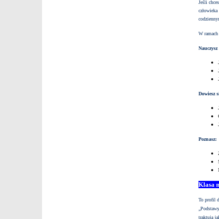
Jeśli chce
człowieka 
codzienny
W ramach 
Nauczysz 
Dowiesz s
Poznasz:
Klasa 
To profil
„Podstawy
traktują j