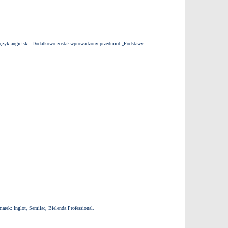
 i język angielski. Dodatkowo został wprowadzony przedmiot „Podstawy
rek: Inglot, Semilac, Bielenda Professional.