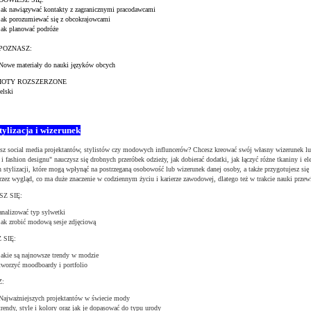
jak nawiązywać kontakty z zagranicznymi pracodawcami
jak porozumiewać się z obcokrajowcami
jak planować podróże
POZNASZ:
Nowe materiały do nauki języków obcych
IOTY ROZSZERZONE
elski
tylizacja i wizerunek
sz social media projektantów, stylistów czy modowych influncerów? Chcesz kreować swój własny wizerunek lub
i fashion designu" nauczysz się drobnych przeróbek odzieży, jak dobierać dodatki, jak łączyć różne tkaniny i 
 stylizacji, które mogą wpłynąć na postrzeganą osobowość lub wizerunek danej osoby, a także przygotujesz si
rzez wygląd, co ma duże znaczenie w codziennym życiu i karierze zawodowej, dlatego też w trakcie nauki przewi
Z SIĘ:
analizować typ sylwetki
jak zrobić modową sesje zdjęciową
 SIĘ:
jakie są najnowsze trendy w modzie
tworzyć moodboardy i portfolio
Z:
Najważniejszych projektantów w świecie mody
trendy, style i kolory oraz jak je dopasować do typu urody