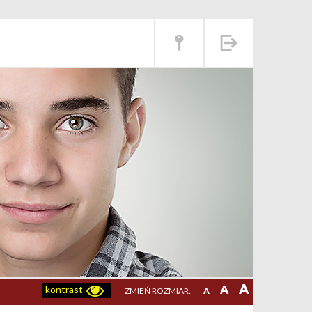
A
A
kontrast
ZMIEŃ ROZMIAR:
A