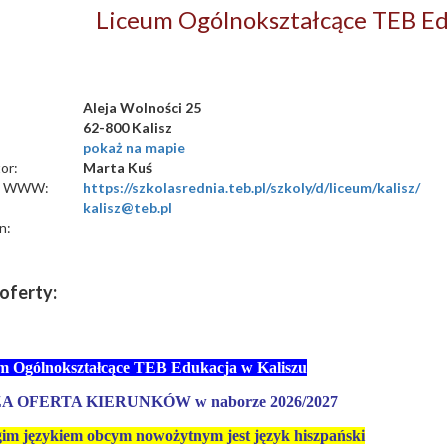
Liceum Ogólnokształcące TEB Ed
:
Aleja Wolności 25
62-800 Kalisz
pokaż na mapie
or:
Marta Kuś
a WWW:
https://szkolasrednia.teb.pl/szkoly/d/liceum/kalisz/
kalisz@teb.pl
n:
oferty:
m Ogólnokształcące TEB
Edukacja w Kaliszu
A OFERTA KIERUNKÓW w naborze 2026/2027
m językiem obcym nowożytnym jest język hiszpański