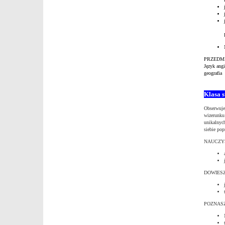
PRZEDM
Język angi
geografia
Klasa s
Obserwuje
wizerunku 
unikalnych
siebie pop
NAUCZYS
DOWIESZ
POZNAS