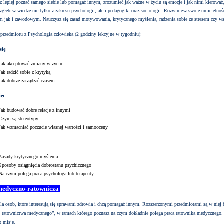
sz lepiej poznać samego siebie lub pomagać innym, zrozumieć jak ważne w życiu są emocje i jak nimi kierować,
zgłębisz wiedzę nie tylko z zakresu psychologii, ale i pedagogiki oraz socjologii. Rozwiniesz swoje umiejętno
m jak i zawodowym. Nauczysz się zasad motywowania, krytycznego myślenia, radzenia sobie ze stresem czy ws
przedmiotu z Psychologia człowieka (2 godziny lekcyjne w tygodniu):
się
:
Jak akceptować zmiany w życiu
Jak radzić sobie z krytyką
Jak dobrze zarządzać czasem
ię:
Jak budować dobre relacje z innymi
Czym są stereotypy
Jak wzmacniać poczucie własnej wartości i samooceny
Zasady krytycznego myślenia
Sposoby osiągnięcia dobrostanu psychicznego
Na czym polega praca psychologa lub terapeuty
medyczno-ratownicza
 dla osób, które interesują się sprawami zdrowia i chcą pomagać innym. Rozszerzonymi przedmiotami są w niej
 ratownictwa medycznego”, w ramach którego poznasz na czym dokładnie polega praca ratownika medycznego
ak misję.