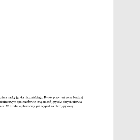
niesz naukę języka hiszpańskiego. Rynek pracy jest coraz bardziej
lokulturowym społeczeństwie, znajomość języków obcych ułatwia
iu. W III klasie planowany jest wyjazd na obóz językowy.