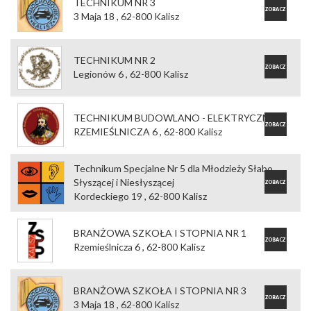
TECHNIKUM NR 3
ZOBACZ
3 Maja 18 , 62-800 Kalisz
OFERTĘ
TECHNIKUM NR 2
ZOBACZ
Legionów 6 , 62-800 Kalisz
OFERTĘ
TECHNIKUM BUDOWLANO - ELEKTRYCZNE
ZOBACZ
RZEMIEŚLNICZA 6 , 62-800 Kalisz
OFERTĘ
Technikum Specjalne Nr 5 dla Młodzieży Słabo
Słyszącej i Niesłyszącej
ZOBACZ
Kordeckiego 19 , 62-800 Kalisz
OFERTĘ
BRANŻOWA SZKOŁA I STOPNIA NR 1
ZOBACZ
Rzemieślnicza 6 , 62-800 Kalisz
OFERTĘ
BRANŻOWA SZKOŁA I STOPNIA NR 3
ZOBACZ
3 Maja 18 , 62-800 Kalisz