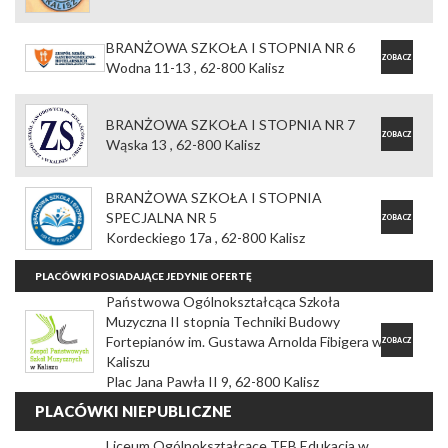
OFERTĘ
BRANŻOWA SZKOŁA I STOPNIA NR 6
ZOBACZ
Wodna 11-13 , 62-800 Kalisz
OFERTĘ
BRANŻOWA SZKOŁA I STOPNIA NR 7
ZOBACZ
Wąska 13 , 62-800 Kalisz
OFERTĘ
BRANŻOWA SZKOŁA I STOPNIA
SPECJALNA NR 5
ZOBACZ
Kordeckiego 17a , 62-800 Kalisz
OFERTĘ
PLACÓWKI POSIADAJĄCE JEDYNIE OFERTĘ
Państwowa Ogólnokształcąca Szkoła
Muzyczna II stopnia Techniki Budowy
Fortepianów im. Gustawa Arnolda Fibigera w
ZOBACZ
Kaliszu
OFERTĘ
Plac Jana Pawła II 9, 62-800 Kalisz
PLACÓWKI NIEPUBLICZNE
Liceum Ogólnokształcące TEB Edukacja w