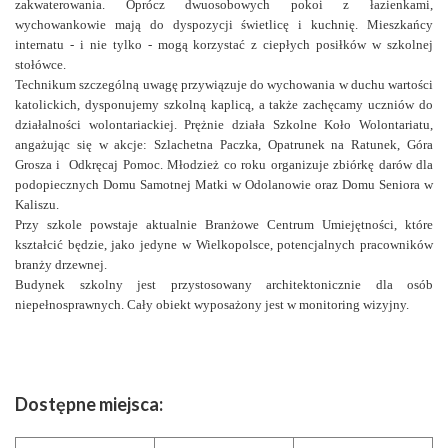
zakwaterowania. Oprócz dwuosobowych pokoi z łazienkami,
wychowankowie mają do dyspozycji świetlicę i kuchnię. Mieszkańcy
internatu - i nie tylko - mogą korzystać z ciepłych posiłków w szkolnej
stołówce.
Technikum szczególną uwagę przywiązuje do wychowania w duchu wartości
katolickich, dysponujemy szkolną kaplicą, a także zachęcamy uczniów do
działalności wolontariackiej. Prężnie działa Szkolne Koło Wolontariatu,
angażując się w akcje: Szlachetna Paczka, Opatrunek na Ratunek, Góra
Grosza i Odkręcaj Pomoc. Młodzież co roku organizuje zbiórkę darów dla
podopiecznych Domu Samotnej Matki w Odolanowie oraz Domu Seniora w
Kaliszu.
Przy szkole powstaje aktualnie Branżowe Centrum Umiejętności, które
kształcić będzie, jako jedyne w Wielkopolsce, potencjalnych pracowników
branży drzewnej.
Budynek szkolny jest przystosowany architektonicznie dla osób
niepełnosprawnych. Cały obiekt wyposażony jest w monitoring wizyjny.
Dostępne miejsca: