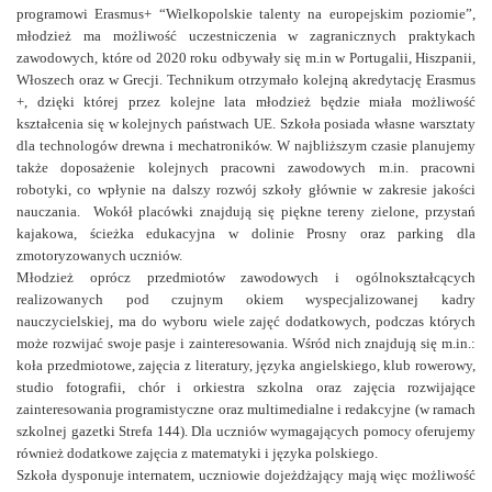
programowi Erasmus+ “Wielkopolskie talenty na europejskim poziomie”,
młodzież ma możliwość uczestniczenia w zagranicznych praktykach
zawodowych, które od 2020 roku odbywały się m.in w Portugalii, Hiszpanii,
Włoszech oraz w Grecji. Technikum otrzymało kolejną akredytację Erasmus
+, dzięki której przez kolejne lata młodzież będzie miała możliwość
kształcenia się w kolejnych państwach UE. S
zkoła posiada własne warsztaty
dla technologów drewna i mechatroników.
W najbliższym czasie planujemy
także doposażenie kolejnych pracowni zawodowych m.in. pracowni
robotyki, co wpłynie na dalszy rozwój szkoły głównie w zakresie jakości
nauczania. Wokół placówki znajdują się piękne tereny zielone, przystań
kajakowa, ścieżka edukacyjna w dolinie Prosny oraz parking dla
zmotoryzowanych uczniów.
Młodzież oprócz przedmiotów zawodowych i ogólnokształcących
realizowanych pod czujnym okiem wyspecjalizowanej kadry
nauczycielskiej, ma do wyboru wiele zajęć dodatkowych, podczas których
może rozwijać swoje pasje i zainteresowania. Wśród nich znajdują się m.in.:
koła przedmiotowe, zajęcia z literatury, języka angielskiego, klub rowerowy,
studio fotografii, chór i orkiestra szkolna oraz zajęcia rozwijające
zainteresowania programistyczne oraz multimedialne i redakcyjne (w ramach
szkolnej gazetki Strefa 144). Dla uczniów wymagających pomocy oferujemy
również dodatkowe zajęcia z matematyki i języka polskiego.
Szkoła dysponuje internatem, uczniowie dojeżdżający mają więc możliwość