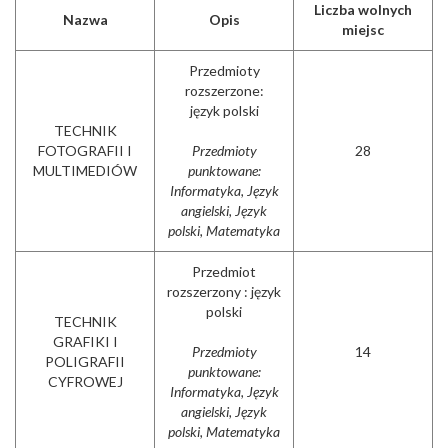
Liczba wolnych
Nazwa
Opis
miejsc
Przedmioty
rozszerzone:
język polski
TECHNIK
FOTOGRAFII I
Przedmioty
28
MULTIMEDIÓW
punktowane:
Informatyka, Język
angielski, Język
polski, Matematyka
Przedmiot
rozszerzony : język
polski
TECHNIK
GRAFIKI I
Przedmioty
14
POLIGRAFII
punktowane:
CYFROWEJ
Informatyka, Język
angielski, Język
polski, Matematyka