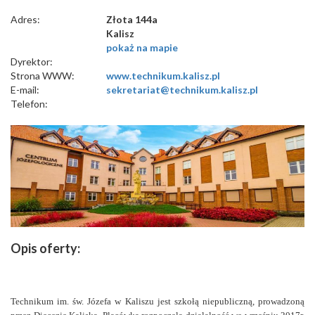
Adres:
Złota 144a
Kalisz
pokaż na mapie
Dyrektor:
Strona WWW:
www.technikum.kalisz.pl
E-mail:
sekretariat@technikum.kalisz.pl
Telefon:
Opis oferty:
Technikum im. św. Józefa w Kaliszu jest szkołą niepubliczną, prowadzoną