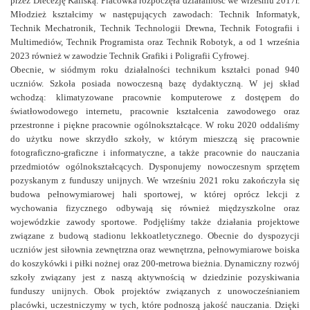
przez Diecezję Kaliską. Placówka rozpoczęła działalność we wrześniu 2017r.
Młodzież kształcimy w następujących zawodach: Technik Informatyk,
Technik Mechatronik, Technik Technologii Drewna, Technik Fotografii i
Multimediów, Technik Programista oraz Technik Robotyk, a od 1 września
2023 również w zawodzie Technik Grafiki i Poligrafii Cyfrowej.
Obecnie, w siódmym roku działalności technikum kształci ponad 940
uczniów. Szkoła posiada nowoczesną bazę dydaktyczną. W jej skład
wchodzą: klimatyzowane pracownie komputerowe z dostępem do
światłowodowego internetu, pracownie kształcenia zawodowego oraz
przestronne i piękne pracownie ogólnokształcące. W roku 2020 oddaliśmy
do użytku nowe skrzydło szkoły, w którym mieszczą się pracownie
fotograficzno-graficzne i informatyczne, a także pracownie do nauczania
przedmiotów ogólnokształcących. Dysponujemy nowoczesnym sprzętem
pozyskanym z funduszy unijnych. We wrześniu 2021 roku zakończyła się
budowa pełnowymiarowej hali sportowej, w której oprócz lekcji z
wychowania fizycznego odbywają się również międzyszkolne oraz
wojewódzkie zawody sportowe. Podjęliśmy także działania projektowe
związane z budową stadionu lekkoatletycznego. Obecnie do dyspozycji
uczniów jest siłownia zewnętrzna oraz wewnętrzna, pełnowymiarowe boiska
do koszykówki i piłki nożnej oraz 200-metrowa bieżnia. Dynamiczny rozwój
szkoły związany jest z naszą aktywnością w dziedzinie pozyskiwania
funduszy unijnych. Obok projektów związanych z unowocześnianiem
placówki, uczestniczymy w tych, które podnoszą jakość nauczania. Dzięki